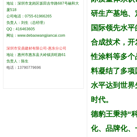
地址：深圳市龙岗区坂田吉华路687号融和大
厦518
研生产基地、
公司电话：0755-61966265
负责人：刘生（总经理）
国际领先水平
QQ：416463605
网址：
www.debaowangjiancai.com
合成技术，开
深圳市安鼎建材有限公司-惠东分公司
性涂料等多个
地址：惠州市惠东县大岭镇洪旺路61
负责人：陈生
电话：13790779696
料凝结了多项
水平达到世界
时代。
德豹王
秉持“
化、品牌化、