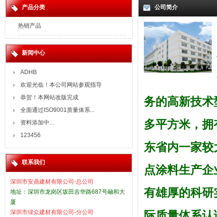
产品分类
公司简介
热销产品
新闻中心
ADHB
欢迎光临！本公司网站参观指导
恭贺！本网站改版完成
务的高新技术
全面通过ISO9001质量体系...
多平方米，拥
资料添加中...
123456
东省内一家较
联系我们
点涂料生产企
深圳市安鼎建材有限公司-总公司
有雄厚的科研实
地址：深圳市龙岗区坂田吉华路687号融和大
厦
深圳市绿众建材有限公司-分公司
际质量体系认