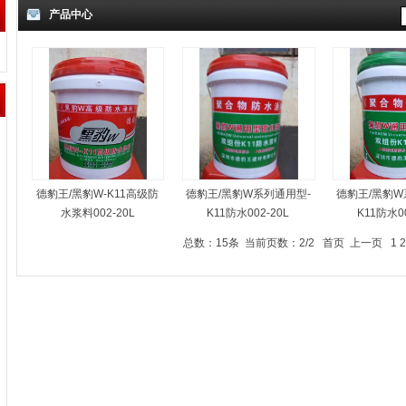
产品中心
德豹王/黑豹W-K11高级防
德豹王/黑豹W系列通用型-
德豹王/黑豹W
水浆料002-20L
K11防水002-20L
K11防水00
总数：15条 当前页数：
2
/2
首页
上一页
1